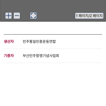
1
페이지
/
2 페이지
생산자
민주통일민중운동연합
기증자
부산민주항쟁기념사업회
등록번호
00885035
분량
2 페이지
구분
문서