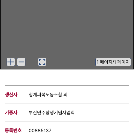
1
페이지
/
1 페이지
생산자
청계피복노동조합 외
기증자
부산민주항쟁기념사업회
등록번호
00885137