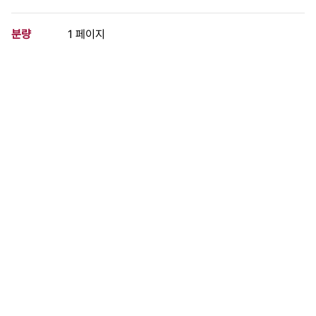
분량
1 페이지
구분
문서
생산일자
1985.06.00
형태
문서류
설명
대우어페럴, 효성물산, 선일섬유에서의 노조의 농성현장 상황을 알
려주는 유인물
이 사료가 속한 묶음