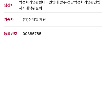
박정희기념관반대국민연대,광주·전남박정희기념관건립
생산자
저지대책위원회
기증자
(재)전태일 재단
등록번호
00885785
분량
4 페이지
구분
문서
생산일자
[2000.12.00]
형태
문서류