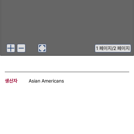
1
페이지
/
2 페이지
생산자
Asian Americans
기증자
Jones, Linda Huffman
등록번호
00910353