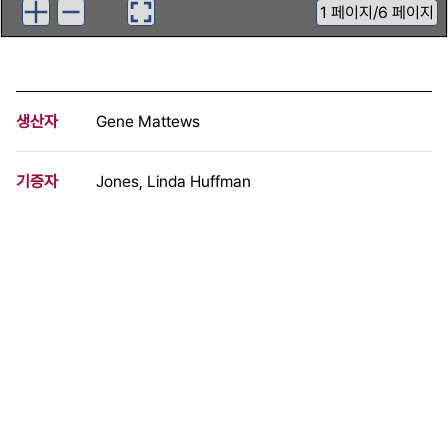
1
페이지
/
6 페이지
생산자
Gene Mattews
기증자
Jones, Linda Huffman
등록번호
00912109
분량
6 페이지
구분
문서
생산일자
1975.04.13