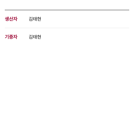
생산자
김태현
기증자
김태현
등록번호
00914426
분량
1 페이지
구분
필름
생산일자
1991.06.02
형태
사진필름류