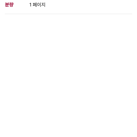
분량
1 페이지
구분
필름
생산일자
1966.09.00
형태
사진필름류
설명
연세대 시위의 공방전
이 사료가 속한 묶음
연세대학교 시위 현장