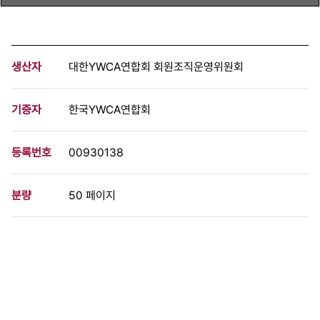
생산자
대한YWCA연합회 회원조직운영위원회
기증자
한국YWCA연합회
등록번호
00930138
분량
50 페이지
구분
단행본
생산일자
2000.12.19