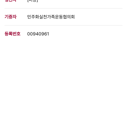
기증자
민주화실천가족운동협의회
등록번호
00940961
분량
3 페이지
구분
문서
생산일자
1994.05.11
형태
문서류
설명