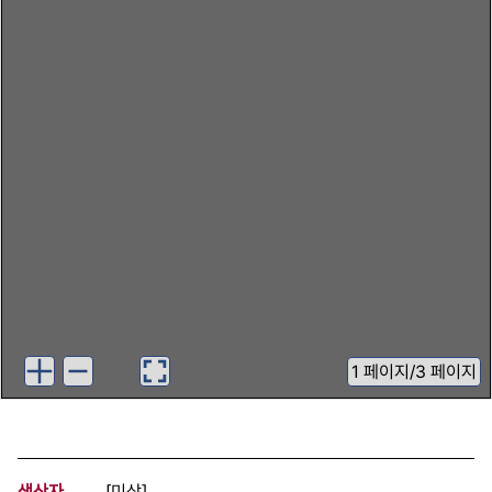
1
페이지
/
3 페이지
생산자
[미상]