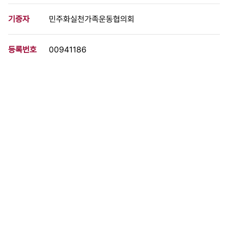
기증자
민주화실천가족운동협의회
등록번호
00941186
분량
5 페이지
구분
문서
생산일자
[미상]
형태
문서류
설명
수감자들이 목요집회에 대한 응원과 지지의 내용을 담아 지인들에