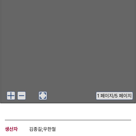
1
페이지
/
5 페이지
생산자
김종길;우한철