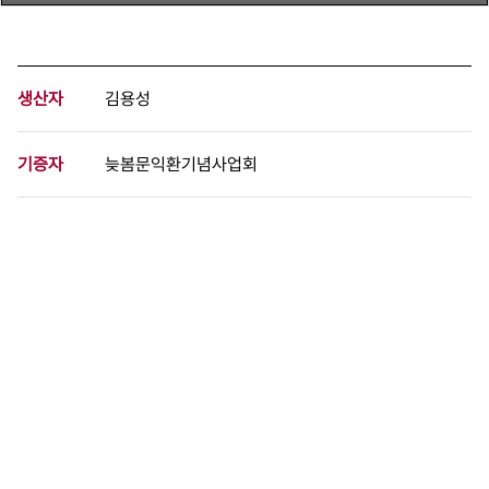
생산자
김용성
기증자
늦봄문익환기념사업회
등록번호
00950921
분량
3 페이지
구분
문서
생산일자
[미상]