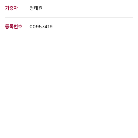
기증자
정태원
등록번호
00957419
분량
1 페이지
구분
필름
생산일자
1987.06.25
형태
사진필름류
설명
서울대 등 서울시내 8개 의과대 학생들이 연세대 도서관 앞에서 '최