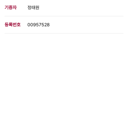
기증자
정태원
등록번호
00957528
분량
1 페이지
구분
필름
생산일자
1987.08.12
형태
사진필름류
설명
삼성중공업 창원제2공장 노동자들이 중장비에 올라가서 폭력 경영