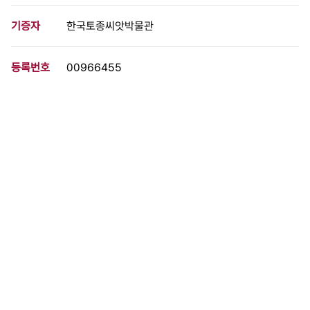
기증자
한국토종씨앗박물관
등록번호
00966455
분량
20 페이지
구분
문서
생산일자
1994.05.18
형태
문서류
설명
94년 5월 18일부터 5일간 진행된 광주항쟁 기념문화제 자료집으