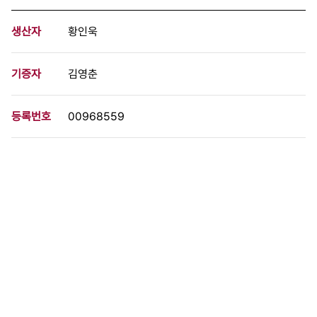
생산자
황인욱
기증자
김영춘
등록번호
00968559
분량
6 페이지
구분
문서
생산일자
1987.01.06
형태
문서류