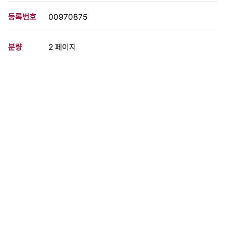
등록번호
00970875
분량
2 페이지
구분
정간물
생산일자
1997.04.10
형태
문서류
설명
김영삼 정권의 노진추에 대한 재침탈의 내용을 다룬 속보로, 다음과
같은 내용이 수록됨 김영삼 정권은 노진추에 대한 재침탈을 즉각 중
단하라! 공안탄압 분쇄하고 국가보안법 철폐하자!! 밟히면 밟힐수록