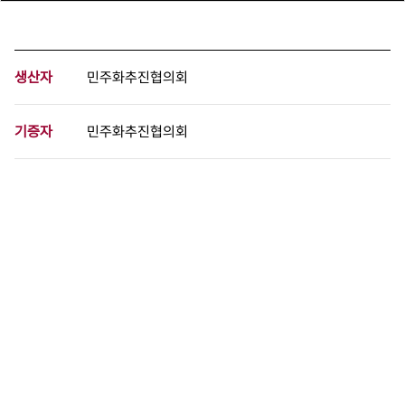
생산자
민주화추진협의회
기증자
민주화추진협의회
등록번호
00972382
분량
3 페이지
구분
문서
생산일자
1985.05.18
형태
문서류