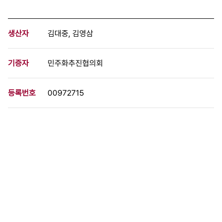
생산자
김대중, 김영삼
기증자
민주화추진협의회
등록번호
00972715
분량
1 페이지
구분
문서
생산일자
1985.04.19
형태
문서류