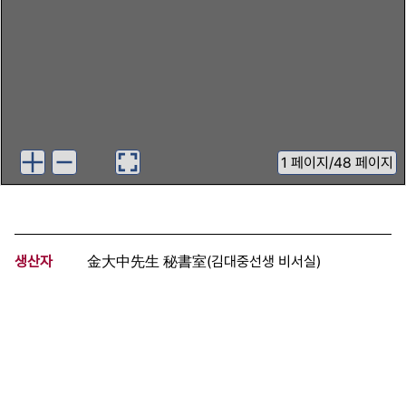
1
페이지
/
48 페이지
생산자
金大中先生 秘書室(김대중선생 비서실)
기증자
민주화추진협의회
등록번호
00972778