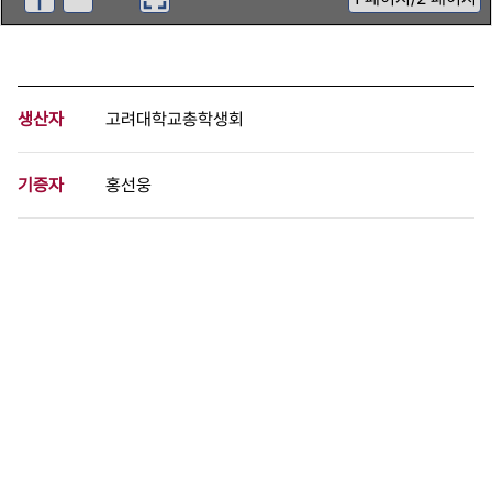
생산자
고려대학교총학생회
기증자
홍선웅
등록번호
00975070
분량
2 페이지
구분
문서
생산일자
[1986]