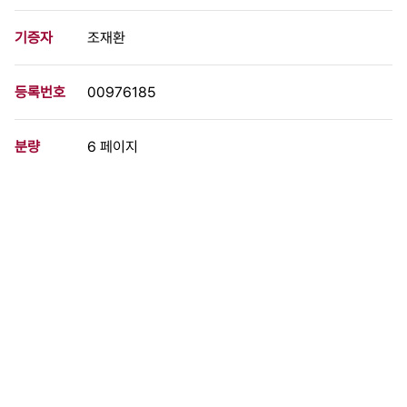
기증자
조재환
등록번호
00976185
분량
6 페이지
구분
정간물
생산일자
1986.09.29
형태
문서류
설명