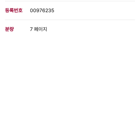
등록번호
00976235
분량
7 페이지
구분
정간물
생산일자
1986.05.25
형태
문서류
설명
인권유린과 탄압 속에서 국민이 외치고 있는 인간성회복과 민주화
등의 선언은 이 시대의 봄을 알리는 삶의 표현이라는 글, 광주항쟁
추모미사에서 헌법이 보장한 종교자유가 침해되었다는 글, 교회운