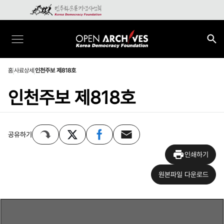
홈
사료상세
인천주보 제818호
인천주보 제818호
공유하기
인쇄하기
원본파일 다운로드