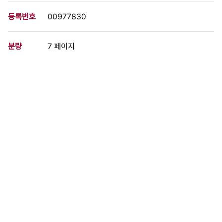
등록번호
00977830
분량
7 페이지
구분
문서
생산일자
[1978.07.00]
형태
문서류
설명
반독재 민주구국투쟁에 하나로 뭉쳐 투쟁, 반매판 민족자립경제 건
설, 민주·민족 언론과 교육 건설 등 항쟁 방향과 유신체제 타파, 자유
언론 쟁취 등 투쟁의 목표를 말하는 선언문과 선언단체의 명단 등이