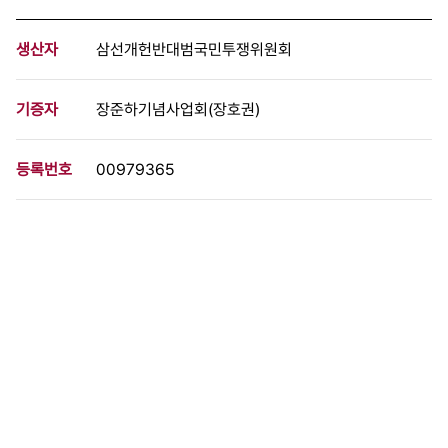
생산자
삼선개헌반대범국민투쟁위원회
기증자
장준하기념사업회(장호권)
등록번호
00979365
분량
46 페이지
구분
문서
생산일자
[1969.08.00]
형태
문서류