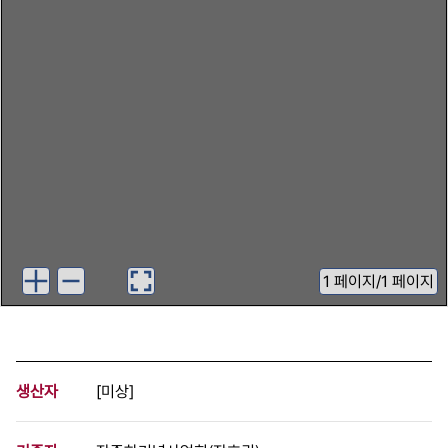
1
페이지
/
1 페이지
생산자
[미상]