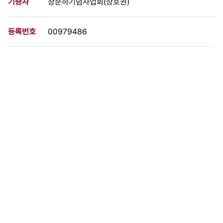
기증자
장준하기념사업회(장호권)
등록번호
00979486
분량
1 페이지
구분
사진
생산일자
[미상]
형태
사진필름류
설명
장준하 선생을 추모하는 밤 행사에 참여한 사람들의 모습이 수록된
문서