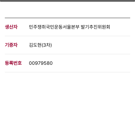
생산자
민주쟁취국민운동서울본부 발기추진위원회
기증자
김도현(3차)
등록번호
00979580
분량
1 페이지
구분
문서
생산일자
[1987]