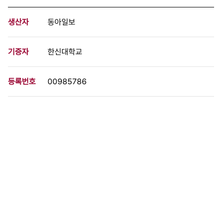
생산자
동아일보
기증자
한신대학교
등록번호
00985786
분량
1 페이지
구분
문서
생산일자
1983.05.26
형태
문서류