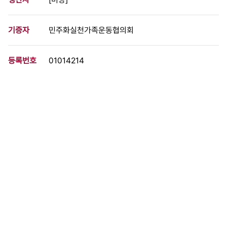
기증자
민주화실천가족운동협의회
등록번호
01014214
분량
2 페이지
구분
문서
생산일자
[미상]
형태
문서류
설명