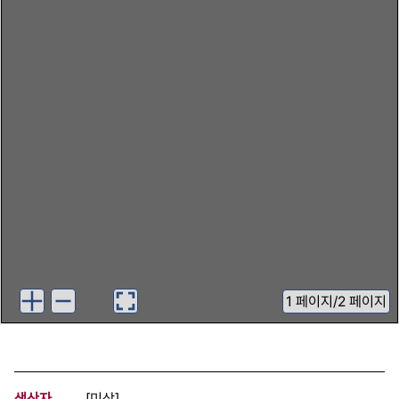
1
페이지
/
2 페이지
생산자
[미상]