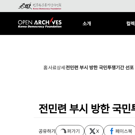
소개
컬렉
홈
사료상세
전민련 부시 방한 국민투쟁기간 선포
전민련 부시 방한 국민
공유하기
퍼가기
X
페이스북