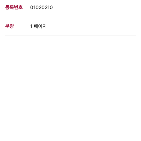
등록번호
01020210
분량
1 페이지
구분
사진
생산일자
1989.03.10
형태
사진필름류
설명
1989년 3월 10일 오전 10시 한국노총 소속 노동자들이 서울 장충
체육관에 모여 노총 창립기념일인 3월 10일을 임투승리를 위한 결
의대회의 날로 선언하고 무노동무임금 분쇄와 평균 26.8%임금인
상 관철을 결의하고 있다.