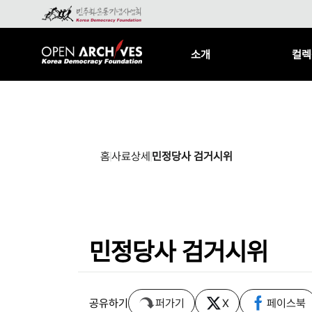
소개
컬렉
홈
사료상세
민정당사 검거시위
민정당사 검거시위
공유하기
퍼가기
X
페이스북