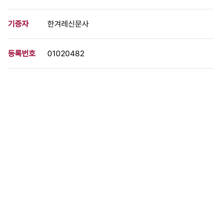
기증자
한겨레신문사
등록번호
01020482
분량
1 페이지
구분
사진
생산일자
1989.03.21
형태
사진필름류
설명