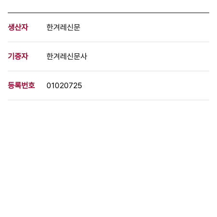
생산자
한겨레신문
기증자
한겨레신문사
등록번호
01020725
분량
1 페이지
구분
사진
생산일자
1989.03.28
형태
사진필름류