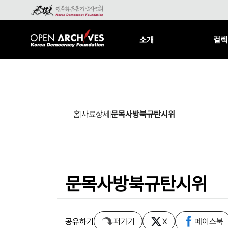
소개
컬렉
홈
사료상세
문목사방북규탄시위
문목사방북규탄시위
공유하기
퍼가기
X
페이스북