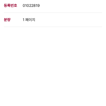
등록번호
01022819
분량
1 페이지
구분
사진
생산일자
1990.04.11
형태
사진필름류
설명
1990년 4월 11일 제4기 전대협 정기총회가 10일부터 경희대 크라
운관에서 열려 올 상반기 투쟁방향을 확정짓고 의장으로 선출된 전
남대학교 총학생장인 송갑석씨를 비롯한 간부들이 기자회견을 하고
있다.