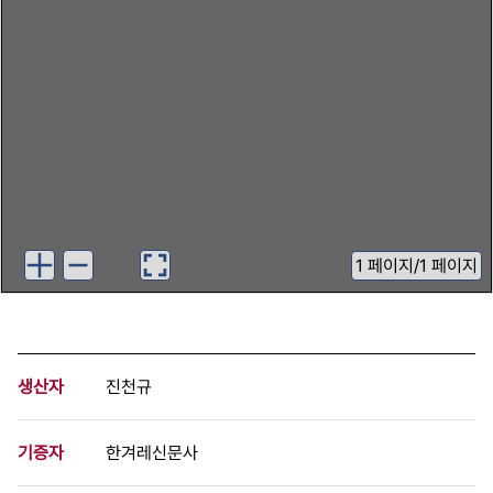
1
페이지
/
1 페이지
생산자
진천규
기증자
한겨레신문사