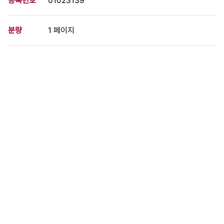
등록번호
01023139
분량
1 페이지
구분
사진
생산일자
1991.04.19
형태
사진필름류
설명
1991년 4월 19일 오후3시 4.19혁명 31돌을 맞아 서울 도봉구 수
유동 4.19묘지에서 전민련 주최로 4월혁명 31주년 기념식 및 부패
정권 규탄대회를 갖고있다.