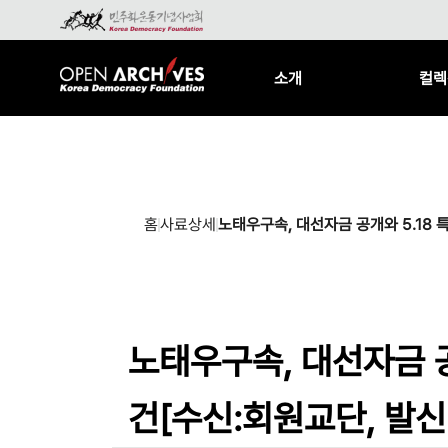
소개
컬렉
홈
사료상세
노태우구속, 대선자금 공개와 5.18
노태우구속, 대선자금 
건[수신:회원교단, 발