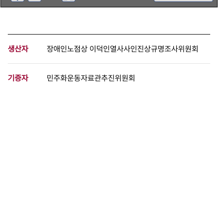
생산자
장애인노점상 이덕인열사사인진상규명조사위원회
기증자
민주화운동자료관추진위원회
등록번호
00029995
분량
4 페이지
구분
문서
생산일자
1996.01.12