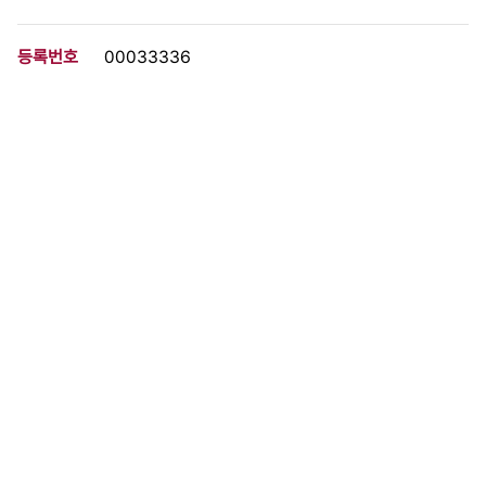
등록번호
00033336
분량
10 페이지
구분
문서
생산일자
1993.12.07
형태
문서류
설명