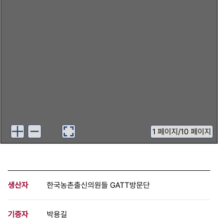
1
페이지
/
10 페이지
생산자
한국농촌출신의원들 GATT방문단
기증자
박용길