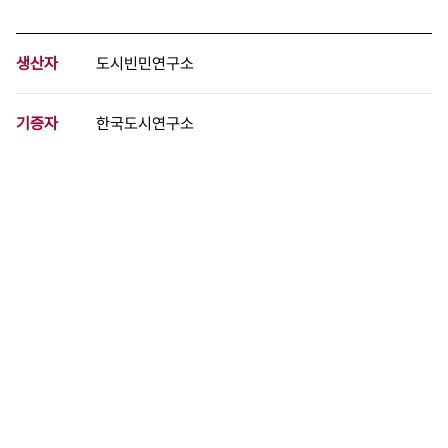
생산자
도시빈민연구소
기증자
한국도시연구소
등록번호
00043224
분량
4 페이지
구분
문서
생산일자
1989.05.30
형태
문서류