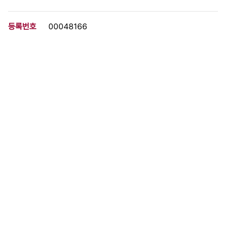
등록번호
00048166
분량
6 페이지
구분
문서
생산일자
1988.08.07
형태
문서류
설명