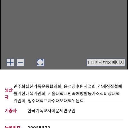
1
페이지
/
113 페이지
민주화실천가족운동협의회, 윤석양후원사업회, 강제징집철폐
생산
를위한대책위원회, 서울대학교민족해방활동가조직비상대책
자
위원회, 청주대학교자주대오대책위원회
기증자
한국기독교사회문제연구원
등록번호
00085632