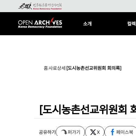
소개
컬렉
홈
사료상세
[도시농촌선교위원회 회의록]
[도시농촌선교위원회 
공유하기
퍼가기
X
페이스북