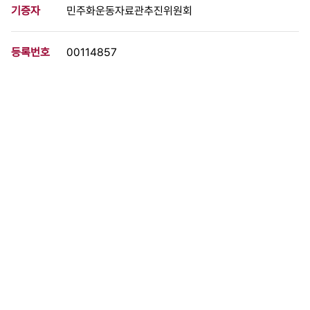
기증자
민주화운동자료관추진위원회
등록번호
00114857
분량
3 페이지
구분
문서
생산일자
1987.02.04
형태
문서류
설명