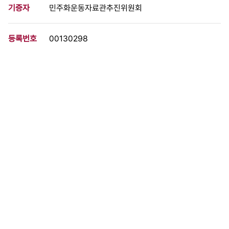
기증자
민주화운동자료관추진위원회
등록번호
00130298
분량
2 페이지
구분
문서
생산일자
[199*.00.00]
형태
문서류
설명