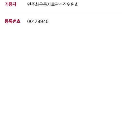
기증자
민주화운동자료관추진위원회
등록번호
00179945
분량
2 페이지
구분
문서
생산일자
1989.00.00
형태
문서류
설명