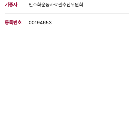
기증자
민주화운동자료관추진위원회
등록번호
00194653
분량
12 페이지
구분
문서
생산일자
1992.12.00
형태
문서류
설명