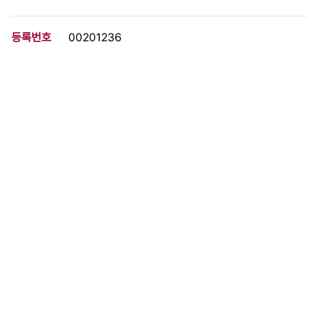
등록번호
00201236
분량
14 페이지
구분
문서
생산일자
1996.03.10
형태
문서류
설명