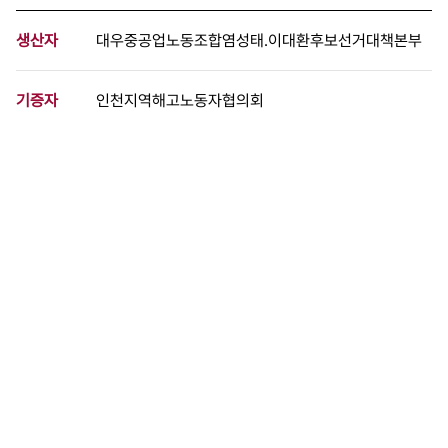
생산자
대우중공업노동조합염성태.이대환후보선거대책본부
기증자
인천지역해고노동자협의회
등록번호
00410657
분량
2 페이지
구분
문서
생산일자
[1992.00.00]
형태
문서류