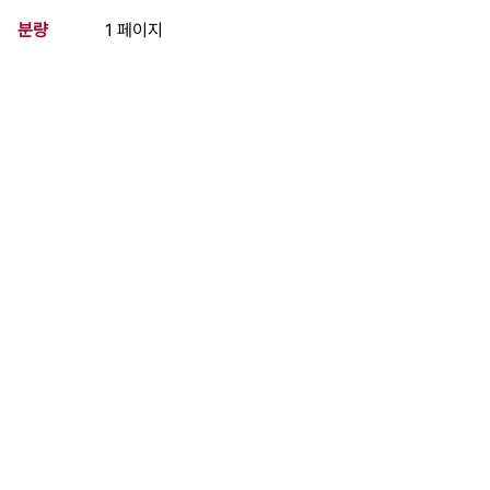
분량
1 페이지
구분
문서
생산일자
1988.07.26
형태
문서류
설명
이 사료가 속한 묶음
민주화운동청년연합(민청련) 결성